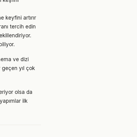
 keşfini
 keyfini artırır
anı tercih edin
illendiriyor.
iliyor.
inema ve dizi
r geçen yıl çok
veriyor olsa da
yapımlar ilk