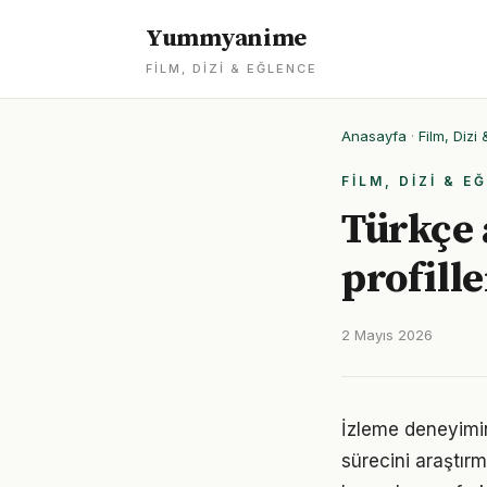
Yummyanime
FILM, DIZI & EĞLENCE
Anasayfa
·
Film, Dizi
FILM, DIZI & E
Türkçe 
profille
2 Mayıs 2026
İzleme deneyimini
sürecini araştı