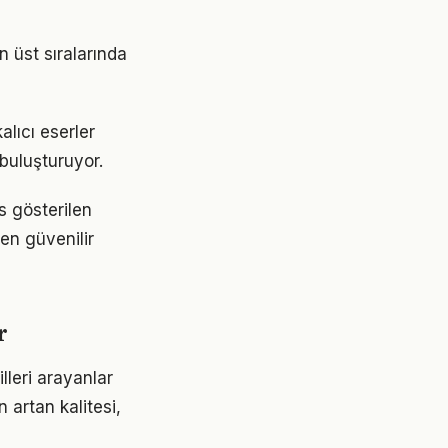
in üst sıralarında
alıcı eserler
 buluşturuyor.
ns gösterilen
 en güvenilir
r
lleri arayanlar
 artan kalitesi,