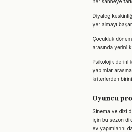
her sahneye farkl
Diyalog keskinliğ
yer almayı başarı
Çocukluk dönemine
arasında yerini k
Psikolojik derinl
yapımlar arasına 
kriterlerden birin
Oyuncu prof
Sinema ve dizi d
için bu sezon dik
ev yapımlarını da