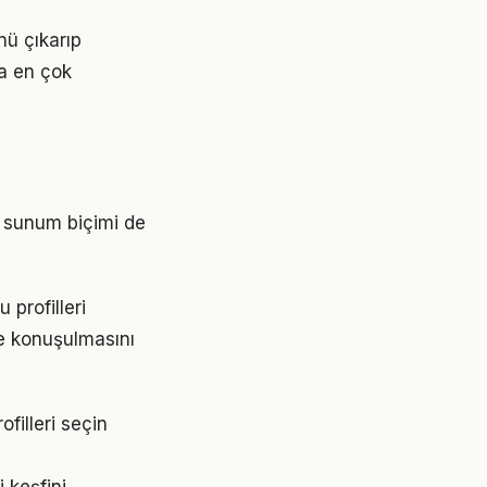
nü çıkarıp
da en çok
n sunum biçimi de
 profilleri
re konuşulmasını
filleri seçin