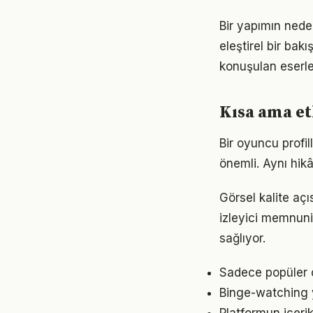
Bir yapımın nede
eleştirel bir bak
konuşulan eserler
Kısa ama et
Bir oyuncu profi
önemli. Aynı hikâ
Görsel kalite açı
izleyici memnuni
sağlıyor.
Sadece popüler ol
Binge-watching y