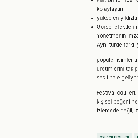
Platformun içerik
kolaylaştırır
yükselen yıldızla
Görsel efektleri
Yönetmenin imza 
Aynı türde farklı
popüler isimler a
üretimlerini tak
sesli hale geliyor
Festival ödülleri,
kişisel beğeni h
izlemede değil, 
oyuncu profilleri