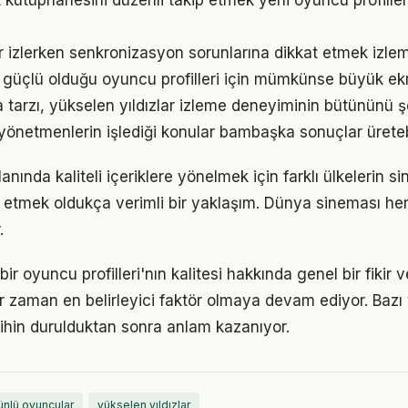
 kütüphanesini düzenli takip etmek yeni oyuncu profilleri
r izlerken senkronizasyon sorunlarına dikkat etmek izleme
n güçlü olduğu oyuncu profilleri için mümkünse büyük ekr
tarzı, yükselen yıldızlar izleme deneyiminin bütününü şek
 yönetmenlerin işlediği konular bambaşka sonuçlar üreteb
lanında kaliteli içeriklere yönelmek için farklı ülkelerin s
ip etmek oldukça verimli bir yaklaşım. Dünya sineması he
.
 bir oyuncu profilleri'nın kalitesi hakkında genel bir fikir 
er zaman en belirleyici faktör olmaya devam ediyor. Bazı 
zihin durulduktan sonra anlam kazanıyor.
ünlü oyuncular
yükselen yıldızlar