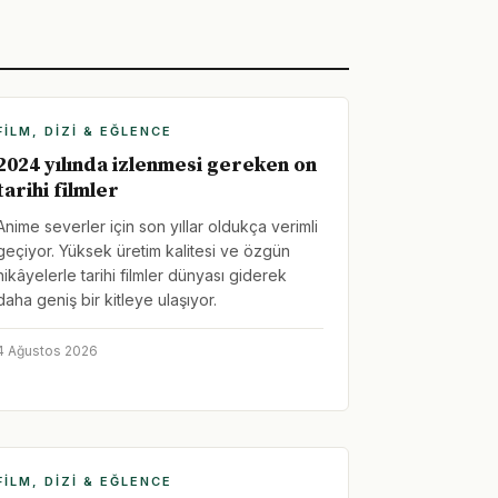
FILM, DIZI & EĞLENCE
2024 yılında izlenmesi gereken on
tarihi filmler
Anime severler için son yıllar oldukça verimli
geçiyor. Yüksek üretim kalitesi ve özgün
hikâyelerle tarihi filmler dünyası giderek
daha geniş bir kitleye ulaşıyor.
4 Ağustos 2026
FILM, DIZI & EĞLENCE