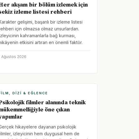
Her akşam bir bölüm izlemek için
sekiz izleme listesi rehberi
Karakter gelişimi, başarılı bir izleme listesi
rehberi için olmazsa olmaz unsurlardan.
İzleyicinin kahramanlarla bağ kurması,
hikâyenin etkisini artıran en önemli faktör.
1 Ağustos 2026
FILM, DIZI & EĞLENCE
Psikolojik filmler alanında teknik
mükemmelliğiyle öne çıkan
yapımlar
Gerçek hikayelere dayanan psikolojik
filmler, izleyicinin hem duygusal hem de