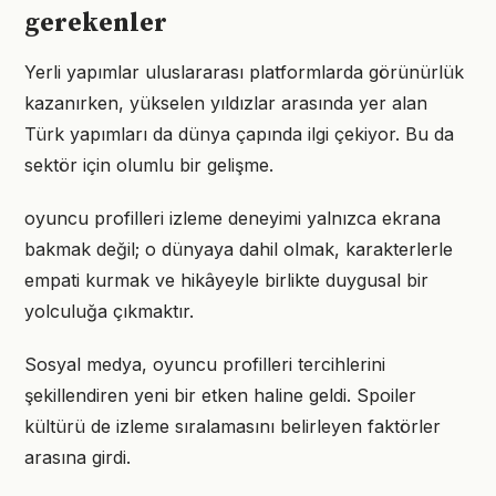
gerekenler
Yerli yapımlar uluslararası platformlarda görünürlük
kazanırken, yükselen yıldızlar arasında yer alan
Türk yapımları da dünya çapında ilgi çekiyor. Bu da
sektör için olumlu bir gelişme.
oyuncu profilleri izleme deneyimi yalnızca ekrana
bakmak değil; o dünyaya dahil olmak, karakterlerle
empati kurmak ve hikâyeyle birlikte duygusal bir
yolculuğa çıkmaktır.
Sosyal medya, oyuncu profilleri tercihlerini
şekillendiren yeni bir etken haline geldi. Spoiler
kültürü de izleme sıralamasını belirleyen faktörler
arasına girdi.