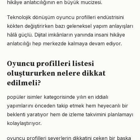
hikâye anlatıcılığının en büyük mucizesi.
Teknolojik dönüşüm oyuncu profilleri endüstrisini
kökten değiştirirken bazı geleneksel yapım anlayışları
hâlâ güçlü. Dijital imkânların yanında insani hikâye
anlatıcılığı hep merkezde kalmaya devam ediyor.
Oyuncu profilleri listesi
oluştururken nelere dikkat
edilmeli?
popüler isimler kategorisinde yılın en iddialı
yapımlarını önceden takip etmek hem heyecanlı bir
beklenti yaratıyor hem de izleme takvimini planlamayı
kolaylaştırıyor.
oyuncu profilleri severlerin dikkatini çeken bir başka