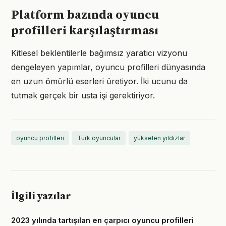
Platform bazında oyuncu
profilleri karşılaştırması
Kitlesel beklentilerle bağımsız yaratıcı vizyonu
dengeleyen yapımlar, oyuncu profilleri dünyasında
en uzun ömürlü eserleri üretiyor. İki ucunu da
tutmak gerçek bir usta işi gerektiriyor.
oyuncu profilleri
Türk oyuncular
yükselen yıldızlar
İlgili yazılar
2023 yılında tartışılan en çarpıcı oyuncu profilleri