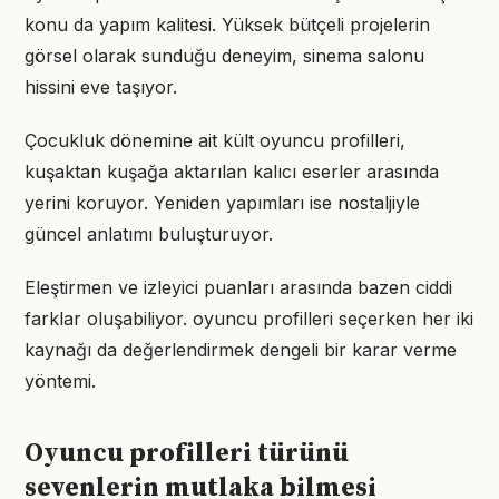
konu da yapım kalitesi. Yüksek bütçeli projelerin
görsel olarak sunduğu deneyim, sinema salonu
hissini eve taşıyor.
Çocukluk dönemine ait kült oyuncu profilleri,
kuşaktan kuşağa aktarılan kalıcı eserler arasında
yerini koruyor. Yeniden yapımları ise nostaljiyle
güncel anlatımı buluşturuyor.
Eleştirmen ve izleyici puanları arasında bazen ciddi
farklar oluşabiliyor. oyuncu profilleri seçerken her iki
kaynağı da değerlendirmek dengeli bir karar verme
yöntemi.
Oyuncu profilleri türünü
sevenlerin mutlaka bilmesi