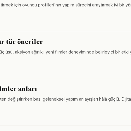
 getirmek için oyuncu profilleri'nın yapım sürecini araştırmak iyi 
ür tür öneriler
ü, aksiyon ağırlıklı yeni filmler deneyiminde belirleyici bir etki yap
lmler anları
n değiştirirken bazı geleneksel yapım anlayışları hâlâ güçlü. Dijital