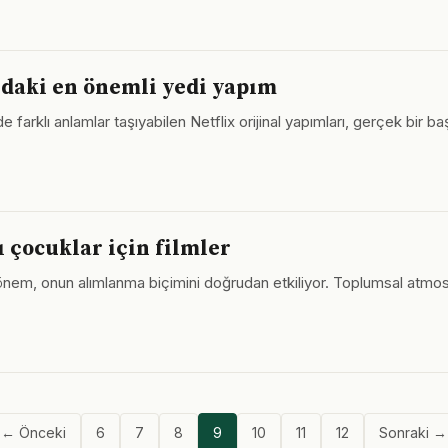
ındaki en önemli yedi yapım
de farklı anlamlar taşıyabilen Netflix orijinal yapımları, gerçek bir b
ı çocuklar için filmler
 dönem, onun alımlanma biçimini doğrudan etkiliyor. Toplumsal atmos
← Önceki
6
7
8
9
10
11
12
Sonraki →